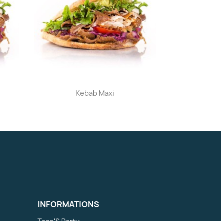
Aperçu rapide

Kebab Maxi
INFORMATIONS