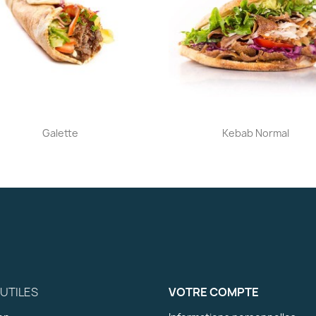
Aperçu rapide
Aperçu rapide


Galette
Kebab Normal
 UTILES
VOTRE COMPTE