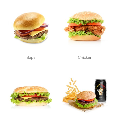
Aperçu rapide
Aperçu rapide


Baps
Chicken