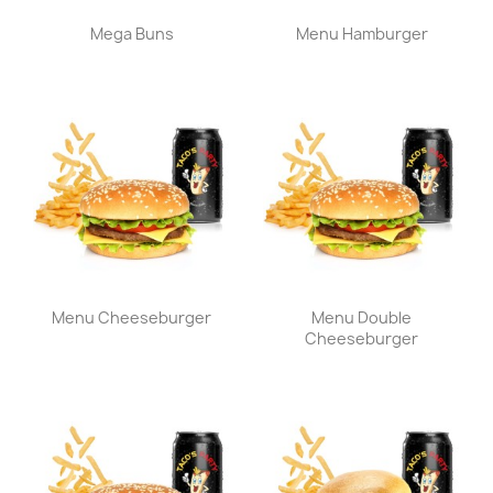
Aperçu rapide
Aperçu rapide


Mega Buns
Menu Hamburger
Aperçu rapide
Aperçu rapide


Menu Cheeseburger
Menu Double
Cheeseburger