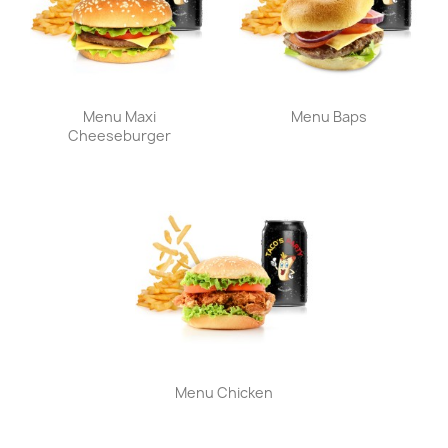
Aperçu rapide
Aperçu rapide


Menu Maxi
Menu Baps
Cheeseburger
Aperçu rapide

Menu Chicken