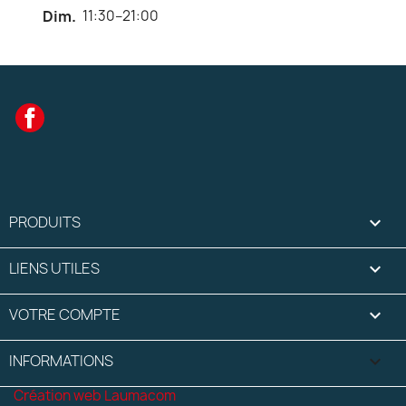
Dim.
11:30–21:00
Facebook
PRODUITS

LIENS UTILES

VOTRE COMPTE

INFORMATIONS
keyboard_arrow_down
Création web Laumacom