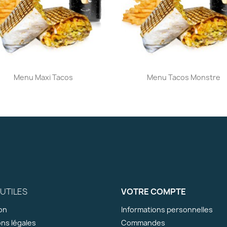
Aperçu rapide
Aperçu rapide


Menu Maxi Tacos
Menu Tacos Monstre
 UTILES
VOTRE COMPTE
son
Informations personnelles
ns légales
Commandes