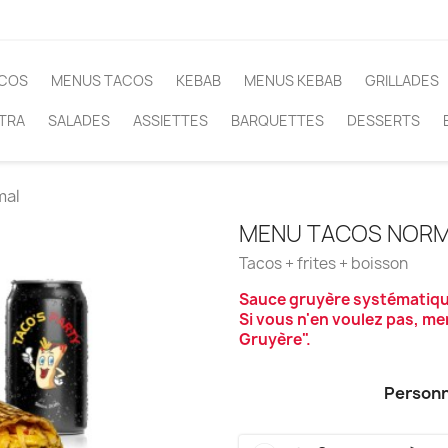
COS
MENUS TACOS
KEBAB
MENUS KEBAB
GRILLADES
TRA
SALADES
ASSIETTES
BARQUETTES
DESSERTS
mal
MENU TACOS NOR
Tacos + frites + boisson
Sauce gruyère systématiqu
Si vous n'en voulez pas, me
Gruyère".
Personn