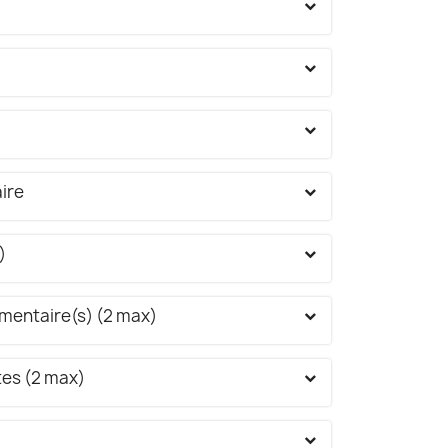
ire
)
mentaire(s) (2 max)
ites (2 max)