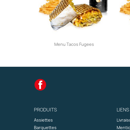
Aperçu rapide

Menu Tacos Fugees
Facebook
PRODUITS
LIENS
Assiettes
Livrai
Barquettes
Mentio