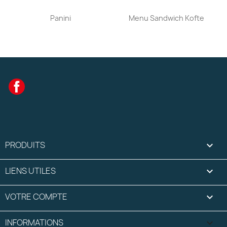
Aperçu rapide
Aperçu rapide


Panini
Menu Sandwich Kofte
Facebook
PRODUITS

LIENS UTILES

VOTRE COMPTE

INFORMATIONS
keyboard_arrow_down