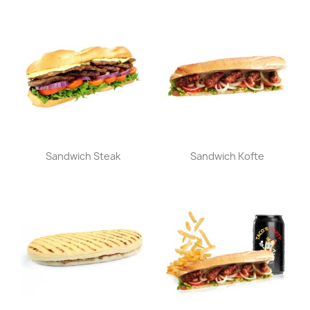
Aperçu rapide
Aperçu rapide


Sandwich Steak
Sandwich Kofte