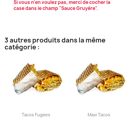
Si vous n'en voulez pas, merci de cocher la
case dans le champ "Sauce Gruyère".
3 autres produits dans la même
catégorie :
Aperçu rapide
Aperçu rapide


Tacos Fugees
Maxi Tacos