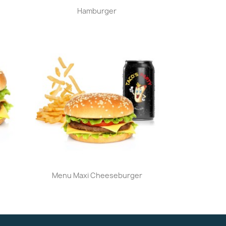
Aperçu rapide

Hamburger
Aperçu rapide

Menu Maxi Cheeseburger