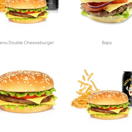
Aperçu rapide
Aperçu rapide


enu Double Cheeseburger
Baps