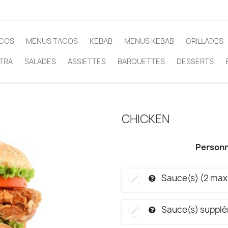
COS
MENUS TACOS
KEBAB
MENUS KEBAB
GRILLADES
TRA
SALADES
ASSIETTES
BARQUETTES
DESSERTS
CHICKEN
Personn
Sauce(s) (2 max
Sauce(s) supplé