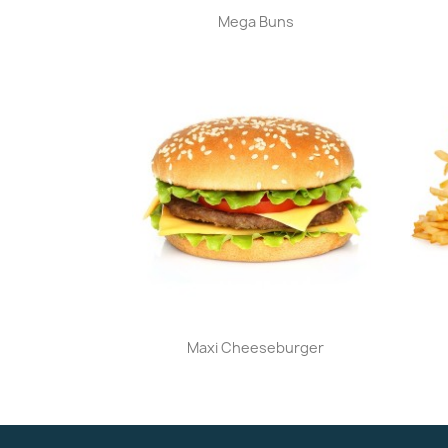
Aperçu rapide

Mega Buns
Aperçu rapide

Maxi Cheeseburger