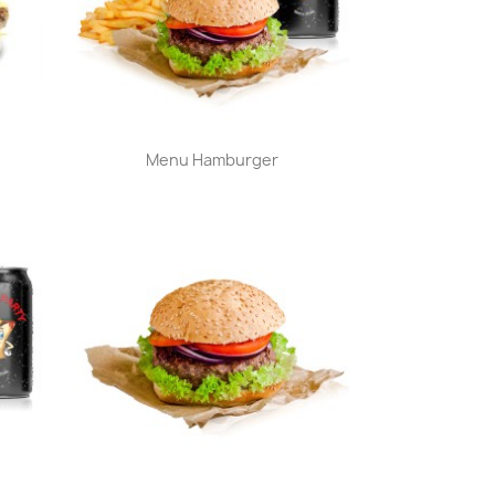
Aperçu rapide

Menu Hamburger