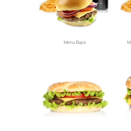
Aperçu rapide

Menu Baps
M