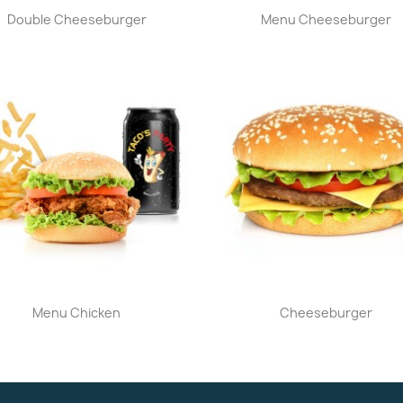
Aperçu rapide
Aperçu rapide


Double Cheeseburger
Menu Cheeseburger
Aperçu rapide
Aperçu rapide


Menu Chicken
Cheeseburger