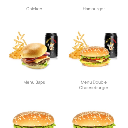
Aperçu rapide
Aperçu rapide


Chicken
Hamburger
Aperçu rapide
Aperçu rapide


Menu Baps
Menu Double
Cheeseburger