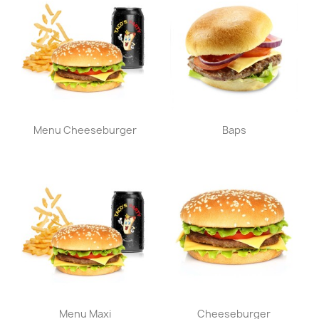
Aperçu rapide
Aperçu rapide


Menu Cheeseburger
Baps
Aperçu rapide
Aperçu rapide


Menu Maxi
Cheeseburger