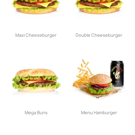
Aperçu rapide
Aperçu rapide


Maxi Cheeseburger
Double Cheeseburger
Aperçu rapide
Aperçu rapide


Mega Buns
Menu Hamburger