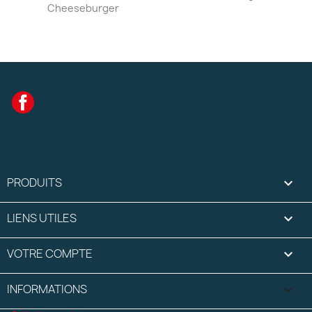
Cheeseburger
Facebook
PRODUITS

LIENS UTILES

VOTRE COMPTE

INFORMATIONS
keyboard_arrow_down