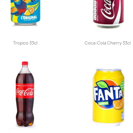
Aperçu rapide
Aperçu rapide


Tropico 33cl
Coca-Cola Cherry 33cl