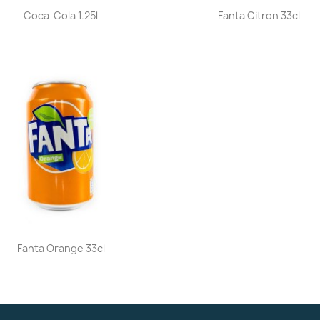
Aperçu rapide
Aperçu rapide


Coca-Cola 1.25l
Fanta Citron 33cl
Aperçu rapide

Fanta Orange 33cl