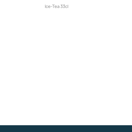
Aperçu rapide

Ice-Tea 33cl