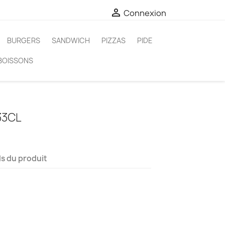

Connexion
BURGERS
SANDWICH
PIZZAS
PIDE
BOISSONS
33CL
ls du produit