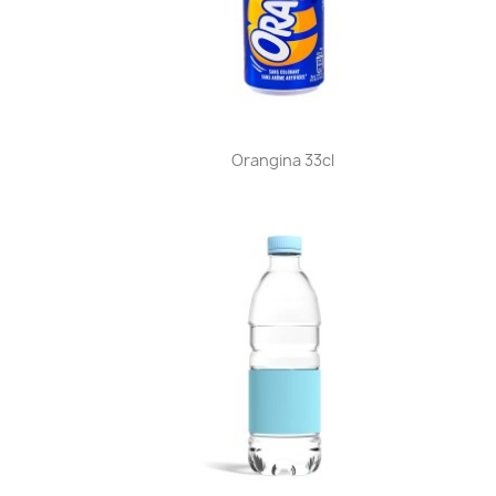
Aperçu rapide

Orangina 33cl