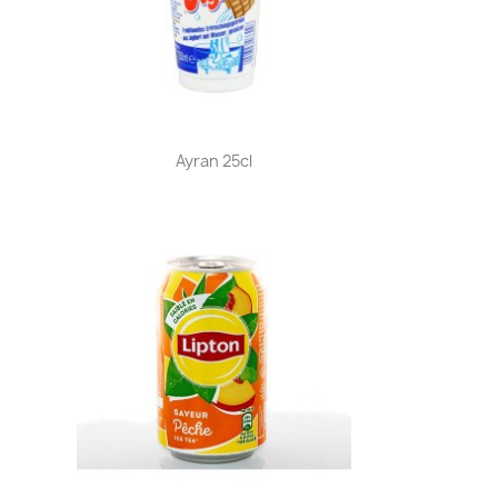
Aperçu rapide

Ayran 25cl