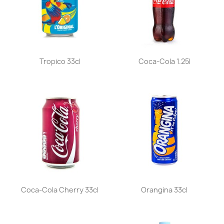
Aperçu rapide
Aperçu rapide


Tropico 33cl
Coca-Cola 1.25l
Aperçu rapide
Aperçu rapide


Coca-Cola Cherry 33cl
Orangina 33cl