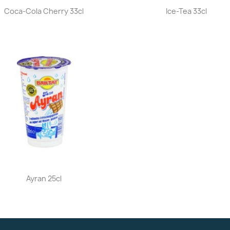
Aperçu rapide
Aperçu rapide


Coca-Cola Cherry 33cl
Ice-Tea 33cl
Aperçu rapide

Ayran 25cl