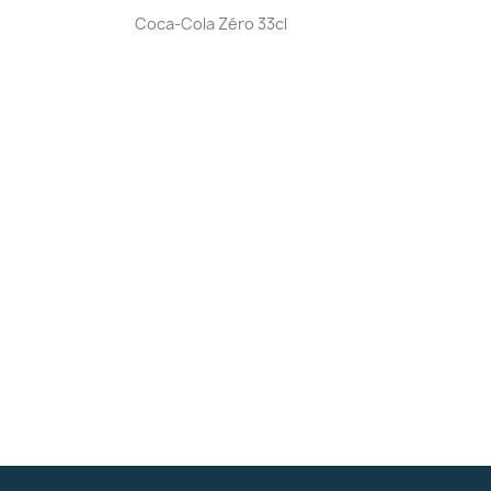
Aperçu rapide

Coca-Cola Zéro 33cl