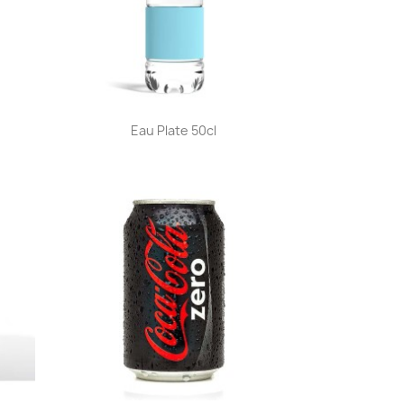
Aperçu rapide

Eau Plate 50cl