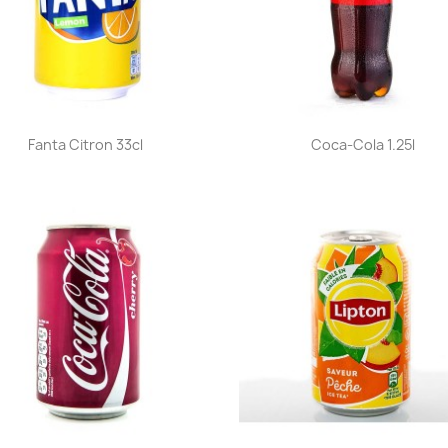
Aperçu rapide
Aperçu rapide


Fanta Citron 33cl
Coca-Cola 1.25l