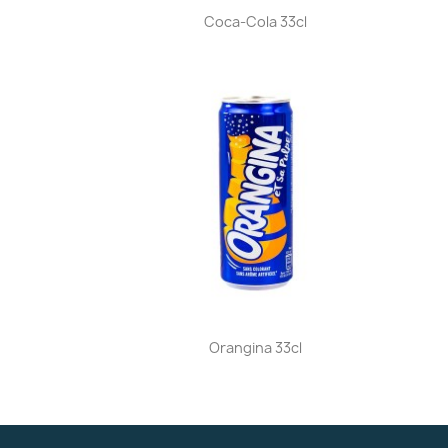
Aperçu rapide

Coca-Cola 33cl
Aperçu rapide

Orangina 33cl