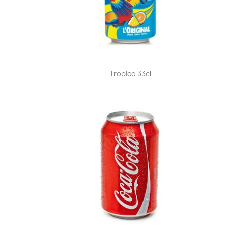
Aperçu rapide

Tropico 33cl